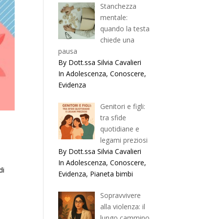
Stanchezza
mentale:
quando la testa
chiede una
pausa
By Dott.ssa Silvia Cavalieri
In Adolescenza, Conoscere,
Evidenza
Genitori e figli:
tra sfide
quotidiane e
legami preziosi
By Dott.ssa Silvia Cavalieri
In Adolescenza, Conoscere,
di
Evidenza, Pianeta bimbi
Sopravvivere
alla violenza: il
lungo cammino