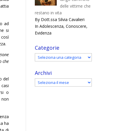
attia
delle vittime che
restano in vita
By Dott.ssa Silvia Cavalieri
do ad
In Adolescenza, Conoscere,
he si
Evidenza
 così
zza.
Categorie
zione
Categorie
o che
Archivi
o del
Archivi
 casi
rsi o
e non
venza
sa ha
ta di