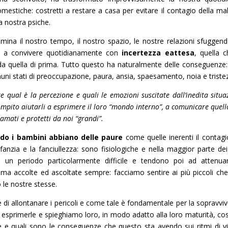
mestiche: costretti a restare a casa per evitare il contagio della mal
a nostra psiche.
mina il nostro tempo, il nostro spazio, le nostre relazioni sfuggen
ì a convivere quotidianamente con
incertezza eattesa
, quella c
 da quella di prima. Tutto questo ha naturalmente delle conseguenze:
ni stati di preoccupazione, paura, ansia, spaesamento, noia e triste
qual è la percezione e quali le emozioni suscitate dall’inedita situa
compito aiutarli a esprimere il loro “mondo interno”, a comunicare quell
 amati e protetti da noi “grandi”.
do i bambini abbiano delle paure
come quelle inerenti il contagi
fanzia e la fanciullezza: sono fisiologiche e nella maggior parte dei
un periodo particolarmente difficile e tendono poi ad attenua
ma accolte ed ascoltate sempre: facciamo sentire ai più piccoli ch
o le nostre stesse.
 di allontanare i pericoli e come tale è fondamentale per la sopravvi
 a esprimerle e spieghiamo loro, in modo adatto alla loro maturità, co
e e quali sono le conseguenze che questo sta avendo sui ritmi di vi