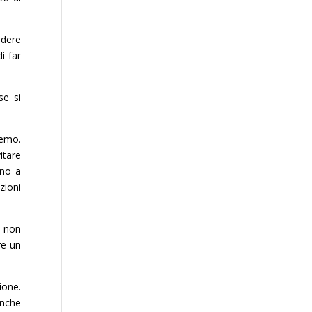
ndere
i far
se si
remo.
itare
nno a
zioni
e non
re un
ione.
anche