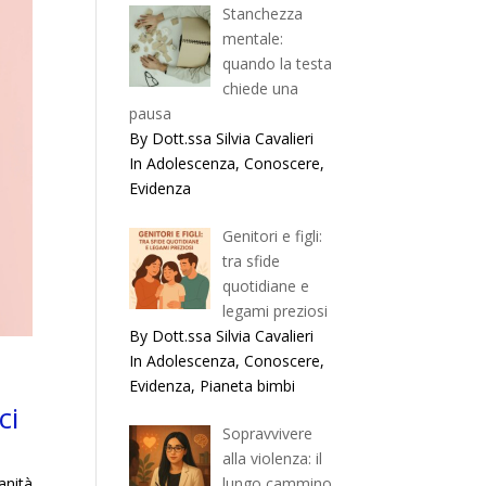
Stanchezza
mentale:
quando la testa
chiede una
pausa
By Dott.ssa Silvia Cavalieri
In Adolescenza, Conoscere,
Evidenza
Genitori e figli:
tra sfide
quotidiane e
legami preziosi
By Dott.ssa Silvia Cavalieri
In Adolescenza, Conoscere,
Evidenza, Pianeta bimbi
ci
Sopravvivere
alla violenza: il
anità
lungo cammino