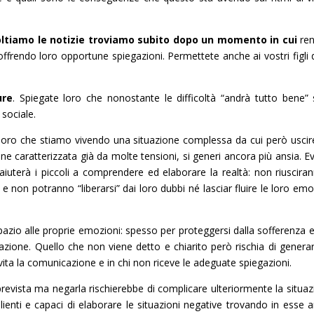
coltiamo le notizie troviamo subito dopo un momento in cui
re
offrendo loro opportune spiegazioni. Permettete anche ai vostri figli d
ure
. Spiegate loro che nonostante le difficoltà “andrà tutto bene” 
 sociale.
loro che stiamo vivendo una situazione complessa da cui però usci
 caratterizzata già da molte tensioni, si generi ancora più ansia. Ev
iuterà i piccoli a comprendere ed elaborare la realtà: non riuscira
 e non potranno “liberarsi” dai loro dubbi né lasciar fluire le loro emo
e spazio alle proprie emozioni: spesso per proteggersi dalla sofferenza 
azione. Quello che non viene detto e chiarito però rischia di genera
evita la comunicazione e in chi non riceve le adeguate spiegazioni.
revista ma negarla rischierebbe di complicare ulteriormente la situaz
ilienti e capaci di elaborare le situazioni negative trovando in esse 