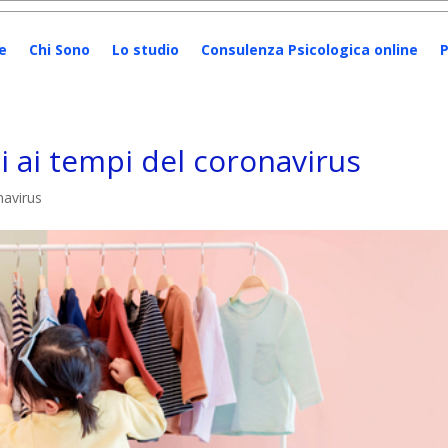
e
Chi Sono
Lo studio
Consulenza Psicologica online
P
i ai tempi del coronavirus
avirus