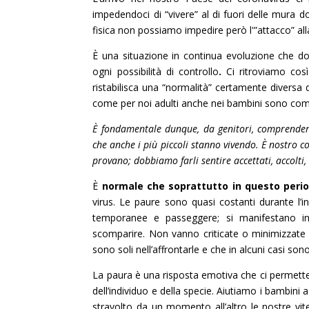
impedendoci di “vivere” al di fuori delle mura do
fisica non possiamo impedire però l'”attacco” all
È una situazione in continua evoluzione che do
ogni possibilità di controllo
.
Ci ritroviamo cos
ristabilisca una “normalità” certamente diversa
come per noi adulti anche nei bambini sono comu
È fondamentale dunque, da genitori, comprendere 
che anche i più piccoli stanno vivendo. È nostro 
provano; dobbiamo farli sentire accettati, accolti,
È
normale che soprattutto in questo perio
virus. Le paure sono quasi costanti durante l’in
temporanee e passeggere; si manifestano in 
scomparire. Non vanno criticate o minimizzate 
sono soli nell’affrontarle e che in alcuni casi son
La paura è una risposta emotiva che ci permette
dell’individuo e della specie. Aiutiamo i bambini
stravolto da un momento all’altro le nostre vit